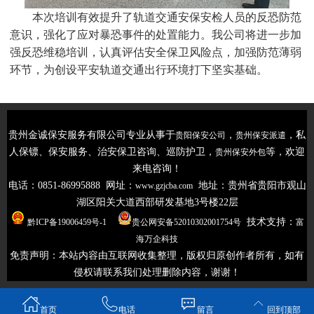
本次培训有效提升了轨道交通安保安检人员的反恐防范
意识，强化了应对暴恐事件的处置能力。我公司将进一步加
强反恐维稳培训，认真评估安全保卫风险点，加强防范薄弱
环节，为创设平安轨道交通出行环境打下坚实基础。
贵州金诚保安服务有限公司专业从事于
，
，私
贵阳保安公司
贵州保安派遣
人保镖、保安服务、治安保卫咨询、巡防护卫，
等，欢迎
贵州保安外包
来电咨询！
电话：0851-86995888 网址：
地址：贵州省贵阳市观山
www.gzjcba.com
湖区阳关大道西部研发基地3号楼22层
技术支持：
黔ICP备19006459号-1
贵公网安备52010302001754号
富
海万企科技
免责声明：本站内容由互联网收集整理，版权归原创
作者所有，如有
侵权请联系我们处理删除内容，谢谢！
首页
电话
留言
回到顶部