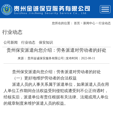
您所在的位置：
首页
> 新闻中心 > 行业动态
关于我们
企业优势
服务项目
成功案例
新闻资讯
保安风采
联系我们
首页
行业动态
公司新闻
行业动态
保安知识
贵州保安派遣向您介绍：​劳务派遣对劳动者的好处
来源：
贵州金诚保安服务有限公司
| 发布时间：2022-08-11
贵州保安派遣
向您介绍：劳务派遣对劳动者的好处
（一）更好地维护劳动者的合法权益
派遣人员的人事关系属于派遣单位，如果派遣人员在用
人单位工作期间合法权益受到侵犯或遭受到不公正待遇时，
经核实后，派遣单位有责任根据有关法律、法规或用人单位
的规章制度来维护派遣人员的权益。