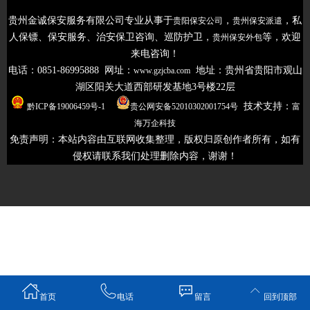
贵州金诚保安服务有限公司专业从事于
，
，私
贵阳保安公司
贵州保安派遣
人保镖、保安服务、治安保卫咨询、巡防护卫，
等，欢迎
贵州保安外包
来电咨询！
电话：0851-86995888 网址：
地址：贵州省贵阳市观山
www.gzjcba.com
湖区阳关大道西部研发基地3号楼22层
技术支持：
黔ICP备19006459号-1
贵公网安备52010302001754号
富
海万企科技
免责声明：本站内容由互联网收集整理，版权归原创
作者所有，如有
侵权请联系我们处理删除内容，谢谢！
首页
电话
留言
回到顶部