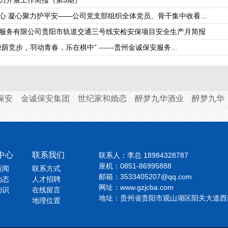
力开展工作简报（第5期）
心 凝心聚力护平安——公司党支部组织全体党员、骨干集中收看...
服务有限公司贵阳市轨道交通三号线安检安保项目安全生产月简报
荫竞步，羽动青春，乐在棋中” ------贵州金诚保安服务...
保安
金诚保安集团
世纪家和婚恋
醉梦九华酒业
醉梦九华
中心
联系我们
联系人：李总 18984328787
座机：0851-86995888
新闻
联系方式
邮箱：3533405207@qq.com
动态
人才招聘
网址：
www.gzjcba.com
知识
在线留言
地址：贵州省贵阳市观山湖区阳关大道西
地理位置