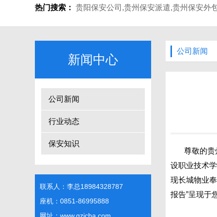
热门搜索：
贵阳保安公司
,
贵州保安派遣
,
贵州保安外
公司新闻
新闻中心
公司新闻
行业动态
保安知识
尊敬的贵
设职业技术学
现长城物业奉行
联系人：李总18984328787
报告”呈现于
座机：0851-86995888
网址：
www.gzjcba.com