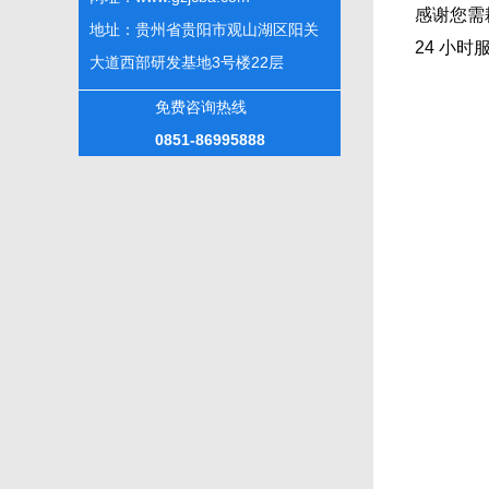
感谢您需
地址：贵州省贵阳市观山湖区阳关
24 小时
大道西部研发基地3号楼22层
免费咨询热线
0851-86995888