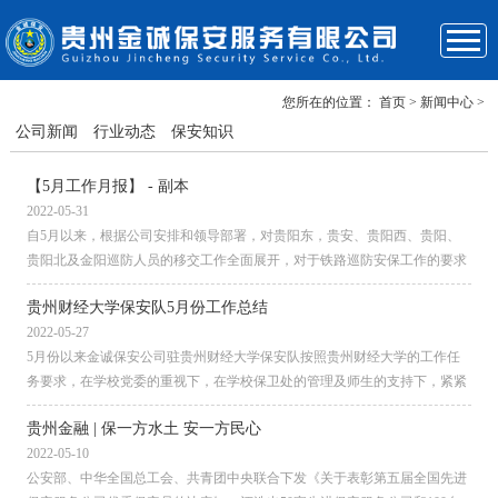
您所在的位置：
首页
> 新闻中心 >
关于我们
企业优势
服务项目
成功案例
新闻资讯
保安风采
联系我们
首页
公司新闻
行业动态
保安知识
【5月工作月报】 - 副本
2022-05-31
自5月以来，根据公司安排和领导部署，对贵阳东，贵安、贵阳西、贵阳、
贵阳北及金阳巡防人员的移交工作全面展开，对于铁路巡防安保工作的要求
也是更加的严格，从上到下提高...
贵州财经大学保安队5月份工作总结
2022-05-27
5月份以来金诚保安公司驻贵州财经大学保安队按照贵州财经大学的工作任
务要求，在学校党委的重视下，在学校保卫处的管理及师生的支持下，紧紧
围绕学校的工作部署，在校园疫...
贵州金融 | 保一方水土 安一方民心
2022-05-10
公安部、中华全国总工会、共青团中央联合下发《关于表彰第五届全国先进