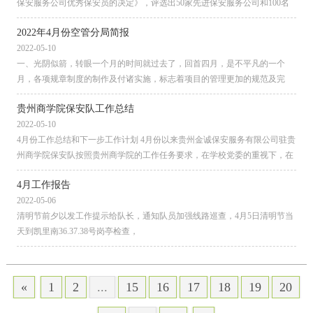
保安服务公司优秀保安员的决定》，评选出50家先进保安服务公司和100名
优秀保安员，贵州陟翔保安...
2022年4月份空管分局简报
2022-05-10
一、光阴似箭，转眼一个月的时间就过去了，回首四月，是不平凡的一个
月，各项规章制度的制作及付诸实施，标志着项目的管理更加的规范及完
善。现将上月的工作作以下总结：1...
贵州商学院保安队工作总结
2022-05-10
4月份工作总结和下一步工作计划 4月份以来贵州金诚保安服务有限公司驻贵
州商学院保安队按照贵州商学院的工作任务要求，在学校党委的重视下，在
学校保卫处的管理及...
4月工作报告
2022-05-06
清明节前夕以发工作提示给队长，通知队员加强线路巡查，4月5日清明节当
天到凯里南36.37.38号岗亭检查，
«
1
2
...
15
16
17
18
19
20